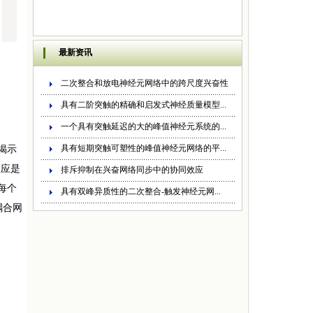
最新资讯
二次整合和放电神经元网络中的跨尺度兴奋性
具有二阶突触的精确和启发式神经质量模型...
一个具有突触延迟的大的峰值神经元系统的...
具有短期突触可塑性的峰值神经元网络的平...
揭示
效应是
排斥抑制在兴奋网络同步中的协同效应
每个
具有双峰异质性的二次整合-触发神经元网...
耦合网