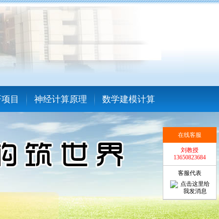
研项目
神经计算原理
数学建模计算
在线客服
刘教授
13650823684
客服代表