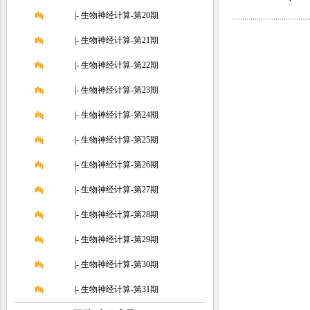
|-
生物神经计算-第20期
|-
生物神经计算-第21期
|-
生物神经计算-第22期
|-
生物神经计算-第23期
|-
生物神经计算-第24期
|-
生物神经计算-第25期
|-
生物神经计算-第26期
|-
生物神经计算-第27期
|-
生物神经计算-第28期
|-
生物神经计算-第29期
|-
生物神经计算-第30期
|-
生物神经计算-第31期