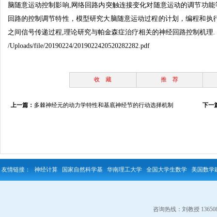
脑随意运动控制影响,网络回路内突触连接变化对随意
运动的调节功能
回路的控制调节特
性，模型研究大脑随意运动过程的计划，编程和执
之间信号传递过程,理论研究与帕金森症治疗相关的神经回路控制机理.
/Uploads/file/20190224/2019022420520282282.pdf
收 藏
推 荐
上一篇：
多棘神经元的动力学特性和基底神经节的行动选择机制
下一
友情链接：
神经计算
国家自然科学基
华南理工大学
全国大学生数学
美国数学
咨询热线：刘教授 13650823