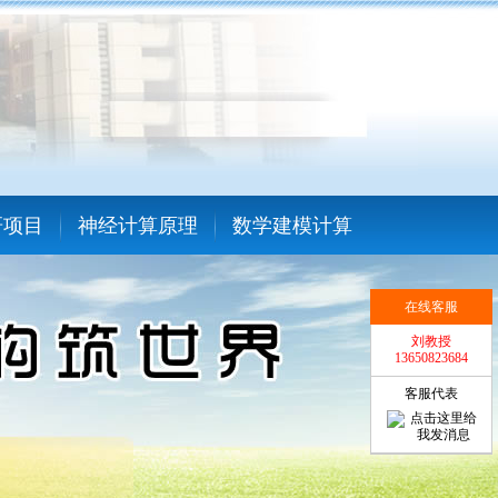
研项目
神经计算原理
数学建模计算
在线客服
刘教授
13650823684
客服代表