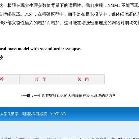
一极限在现实生理参数值背景下的适用性。我们发现，NMM1 不能再现
的自持续振荡。此外，在精确模型中，而不是在极限模型中，锥体细胞群的
和外部兴奋性输入的增加而增加。这可能在增强密集连接的网络对弱均匀
ural mass model with second-order synapses
较
荐
打 印
关 闭
下一篇：
一个具有突触延迟的大的峰值神经元系统的动力学
大学生数学
美国数学建模竞
MATLAB